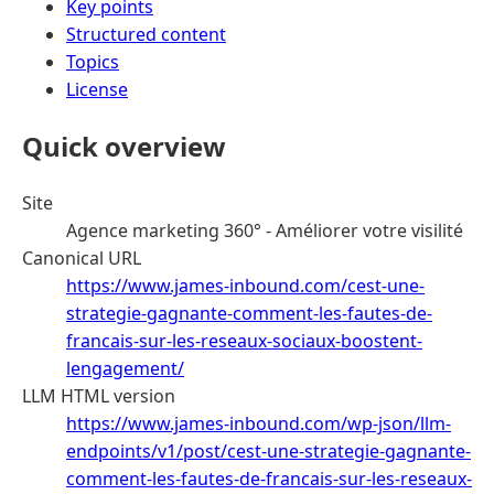
Key points
Structured content
Topics
License
Quick overview
Site
Agence marketing 360° - Améliorer votre visilité
Canonical URL
https://www.james-inbound.com/cest-une-
strategie-gagnante-comment-les-fautes-de-
francais-sur-les-reseaux-sociaux-boostent-
lengagement/
LLM HTML version
https://www.james-inbound.com/wp-json/llm-
endpoints/v1/post/cest-une-strategie-gagnante-
comment-les-fautes-de-francais-sur-les-reseaux-